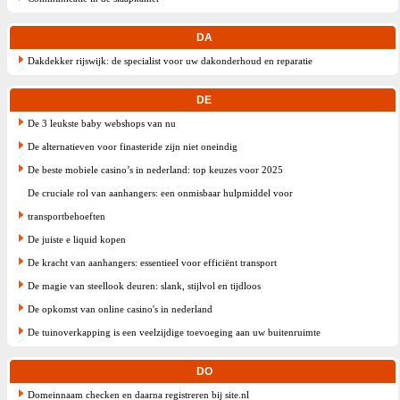
DA
Dakdekker rijswijk: de specialist voor uw dakonderhoud en reparatie
DE
De 3 leukste baby webshops van nu
De alternatieven voor finasteride zijn niet oneindig
De beste mobiele casino’s in nederland: top keuzes voor 2025
De cruciale rol van aanhangers: een onmisbaar hulpmiddel voor
transportbehoeften
De juiste e liquid kopen
De kracht van aanhangers: essentieel voor efficiënt transport
De magie van steellook deuren: slank, stijlvol en tijdloos
De opkomst van online casino's in nederland
De tuinoverkapping is een veelzijdige toevoeging aan uw buitenruimte
DO
Domeinnaam checken en daarna registreren bij site.nl