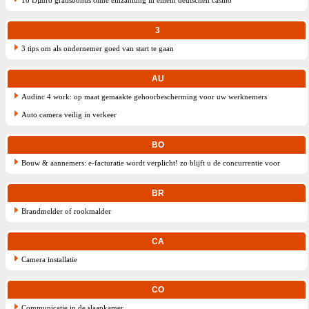
10 Ðµuro gratisbonus ohne einzahlung in einem deutschen casino
3
3 tips om als ondernemer goed van start te gaan
AU
Audinc 4 work: op maat gemaakte gehoorbescherming voor uw werknemers
Auto camera veilig in verkeer
BO
Bouw & aannemers: e-facturatie wordt verplicht! zo blijft u de concurrentie voor
BR
Brandmelder of rookmalder
CA
Camera installatie
CO
Communicatie in de slaapkamer