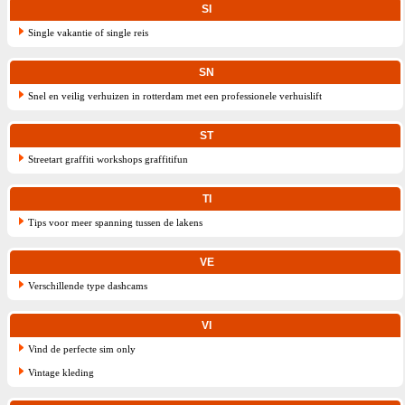
SI
Single vakantie of single reis
SN
Snel en veilig verhuizen in rotterdam met een professionele verhuislift
ST
Streetart graffiti workshops graffitifun
TI
Tips voor meer spanning tussen de lakens
VE
Verschillende type dashcams
VI
Vind de perfecte sim only
Vintage kleding