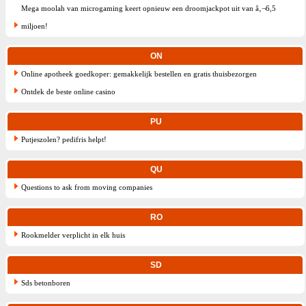
Mega moolah van microgaming keert opnieuw een droomjackpot uit van â‚¬6,5
miljoen!
ON
Online apotheek goedkoper: gemakkelijk bestellen en gratis thuisbezorgen
Ontdek de beste online casino
PU
Putjeszolen? pedifris helpt!
QU
Questions to ask from moving companies
RO
Rookmelder verplicht in elk huis
SD
Sds betonboren