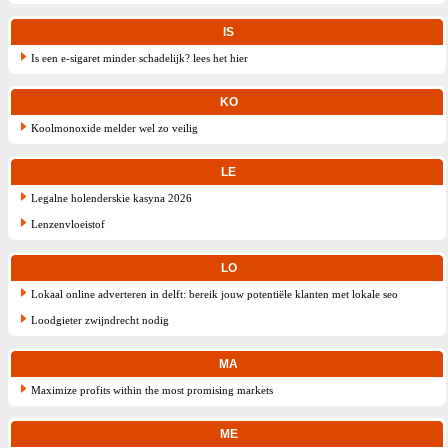
IS
Is een e-sigaret minder schadelijk? lees het hier
KO
Koolmonoxide melder wel zo veilig
LE
Legalne holenderskie kasyna 2026
Lenzenvloeistof
LO
Lokaal online adverteren in delft: bereik jouw potentiële klanten met lokale seo
Loodgieter zwijndrecht nodig
MA
Maximize profits within the most promising markets
ME