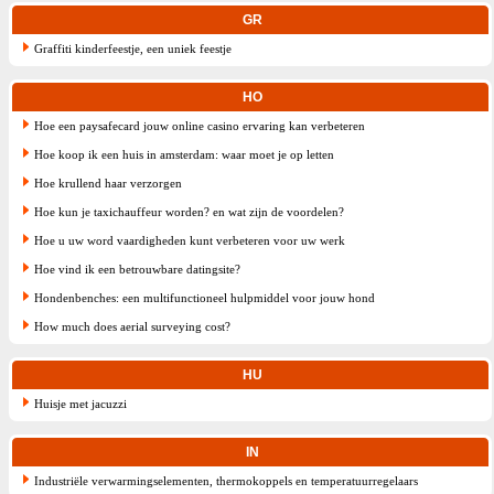
GR
Graffiti kinderfeestje, een uniek feestje
HO
Hoe een paysafecard jouw online casino ervaring kan verbeteren
Hoe koop ik een huis in amsterdam: waar moet je op letten
Hoe krullend haar verzorgen
Hoe kun je taxichauffeur worden? en wat zijn de voordelen?
Hoe u uw word vaardigheden kunt verbeteren voor uw werk
Hoe vind ik een betrouwbare datingsite?
Hondenbenches: een multifunctioneel hulpmiddel voor jouw hond
How much does aerial surveying cost?
HU
Huisje met jacuzzi
IN
Industriële verwarmingselementen, thermokoppels en temperatuurregelaars