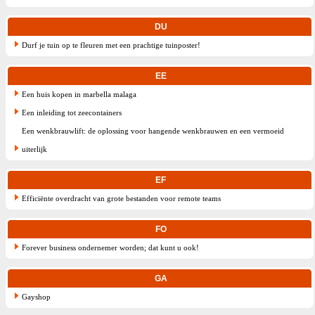
DU
Durf je tuin op te fleuren met een prachtige tuinposter!
EE
Een huis kopen in marbella malaga
Een inleiding tot zeecontainers
Een wenkbrauwlift: de oplossing voor hangende wenkbrauwen en een vermoeid
uiterlijk
EF
Efficiënte overdracht van grote bestanden voor remote teams
FO
Forever business ondernemer worden; dat kunt u ook!
GA
Gayshop