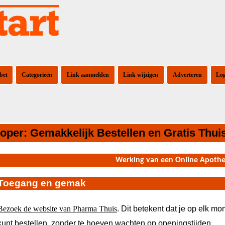
bet
Categorieën
Link aanmelden
Link wijzigen
Adverteren
Lo
per: Gemakkelijk Bestellen en Gratis Thu
Werking van een Online Apoth
Toegang en gemak
Bezoek de website van Pharma Thuis
. Dit betekent dat je op elk m
kunt bestellen, zonder te hoeven wachten op openingstijden.