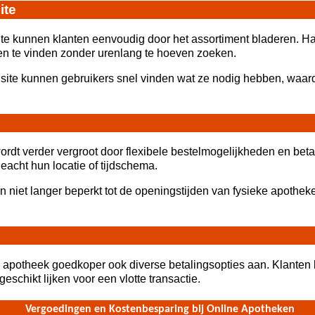
ite
ite kunnen klanten eenvoudig door het assortiment bladeren. H
en te vinden zonder urenlang te hoeven zoeken.
e site kunnen gebruikers snel vinden wat ze nodig hebben, waa
rdt verder vergroot door flexibele bestelmogelijkheden en be
acht hun locatie of tijdschema.
sen niet langer beperkt tot de openingstijden van fysieke apothe
ne apotheek goedkoper ook diverse betalingsopties aan. Klanten 
schikt lijken voor een vlotte transactie.
Vergoedingen en Kostenbesparing bij Online Apotheken