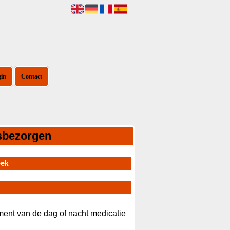
gin
Contact
isbezorgen
eek
oment van de dag of nacht medicatie